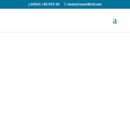
04541 / 85 970 29
moin@noordlicht.net
Sie benötigen eine neue
Webseite?
Oder Ihre
Webseitenbesucher
bleiben nicht auf Ihrer
derzeitigen Webseite?
Es treten zu wenig
potentielle Kunde über
Ihre Webseite mit Ihnen in