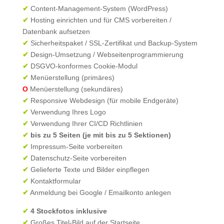
✔
Content-Management-System (WordPress)
✔
Hosting einrichten und für CMS vorbereiten /
Datenbank aufsetzen
✔
Sicherheitspaket / SSL-Zertifikat und Backup-System
✔
Design-Umsetzung / Webseitenprogrammierung
✔
DSGVO-konformes Cookie-Modul
✔
Menüerstellung (primäres)
O
Menüerstellung (sekundäres)
✔
Responsive Webdesign (für mobile Endgeräte)
✔
Verwendung Ihres Logo
✔
Verwendung Ihrer CI/CD Richtlinien
✔
bis zu 5 Seiten (je mit bis zu 5 Sektionen)
✔
Impressum-Seite vorbereiten
✔
Datenschutz-Seite vorbereiten
✔
Gelieferte Texte und Bilder einpflegen
✔
Kontaktformular
✔
Anmeldung bei Google / Emailkonto anlegen
✔
4 Stockfotos inklusive
✔
Großes Titel-Bild auf der Startseite