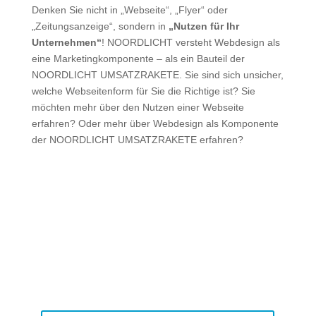
Denken Sie nicht in „Webseite“, „Flyer“ oder
„Zeitungsanzeige“, sondern in
„Nutzen für Ihr
Unternehmen“
! NOORDLICHT versteht Webdesign als
eine Marketingkomponente – als ein Bauteil der
NOORDLICHT UMSATZRAKETE. Sie sind sich unsicher,
welche Webseitenform für Sie die Richtige ist? Sie
möchten mehr über den Nutzen einer Webseite
erfahren? Oder mehr über Webdesign als Komponente
der NOORDLICHT UMSATZRAKETE erfahren?
Wir laden Sie ein...
… zu einem persönlichen Telefongespräch.
Tragen Sie sich jetzt in das Kontaktformular ein. Wir
setzen uns dann schnellstmöglichst mit Ihnen in
Verbindung.
Und wenn alles startklar ist, legen wir gemeinsam den
Hebel um.
🚀