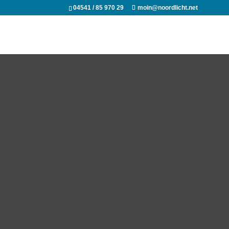
04541 / 85 970 29
moin@noordlicht.net