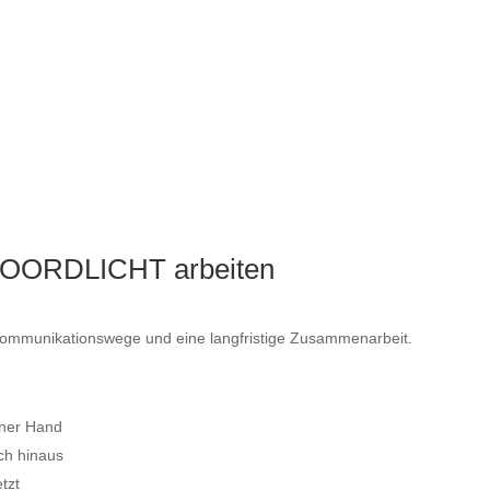
den
achten wir auf eine klare Struktur, ein professionelles
per
Design und eine optimale Darstellung auf allen
Endgeräten.
NOORDLICHT arbeiten
 Kommunikationswege und eine langfristige Zusammenarbeit.
m
iner Hand
ch hinaus
tzt