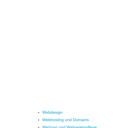
Wir entwickeln
Unser Fokus liegt auf klaren 
einen
Webdesign
Webhosting und Domains
Wartung und Webseitenpflege