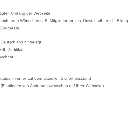
igten Umfang der Webseite
 nach Ihren Wünschen (z.B. Mitgliederbereich, Downloadbereich, Bilder
e Endgeräte
 Deutschland hinterlegt
SL-Zertifikat
buchbar
ates – immer auf dem aktuellen Sicherheitsstand
 (Einpflegen von Änderungswünschen auf Ihrer Webseite)
n zu unseren Dienstleistungen? Zögern Sie nicht und kontaktieren Sie u
Telefon:
04541 / 85 970 29